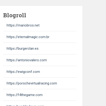
Blogroll
https://mariobros.net
https://eternalmagic.com.br
https://burgerclan.es
https://antoniovalero.com
https://ewigconf.com
https://porschevirtualracing.com
https://f4thegame.com