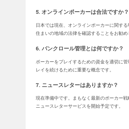
5. オンラインポーカーは合法ですか？
日本では現在、オンラインポーカーに関する
住まいの地域の法律を確認することをお勧め
6. バンクロール管理とは何ですか？
ポーカーをプレイするための資金を適切に管
レイを続けるために重要な概念です。
7. ニュースレターはありますか？
現在準備中です。まもなく最新のポーカー戦
ニュースレターサービスを開始予定です。