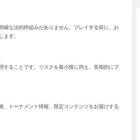
明確な法的枠組みがありません。プレイする前に、お
します。
理することです。リスクを最小限に抑え、長期的にプ
略、トーナメント情報、限定コンテンツをお届けする