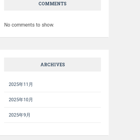
COMMENTS
No comments to show.
ARCHIVES
2025年11月
2025年10月
2025年9月