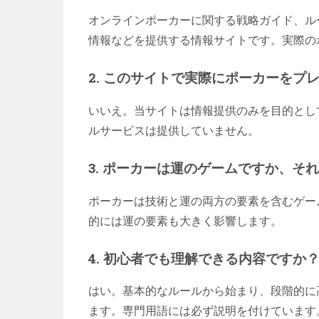
オンラインポーカーに関する戦略ガイド、ル
情報などを提供する情報サイトです。実際の
2. このサイトで実際にポーカーをプ
いいえ。当サイトは情報提供のみを目的とし
ルサービスは提供していません。
3. ポーカーは運のゲームですか、そ
ポーカーは技術と運の両方の要素を含むゲー
的には運の要素も大きく影響します。
4. 初心者でも理解できる内容ですか
はい。基本的なルールから始まり、段階的に
ます。専門用語には必ず説明を付けています