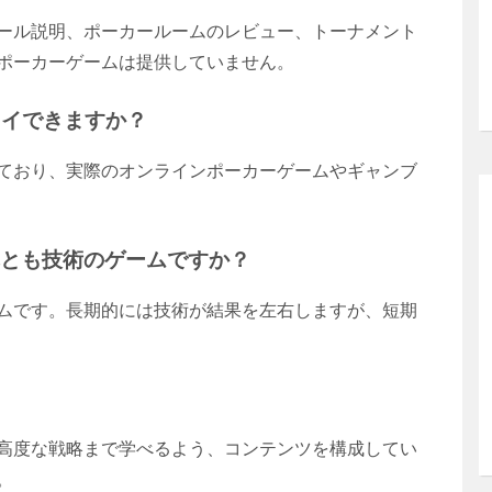
ール説明、ポーカールームのレビュー、トーナメント
ポーカーゲームは提供していません。
レイできますか？
ており、実際のオンラインポーカーゲームやギャンブ
れとも技術のゲームですか？
ムです。長期的には技術が結果を左右しますが、短期
？
高度な戦略まで学べるよう、コンテンツを構成してい
。