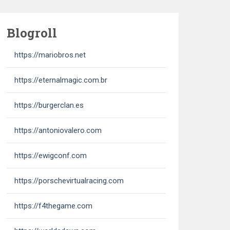
Blogroll
https://mariobros.net
https://eternalmagic.com.br
https://burgerclan.es
https://antoniovalero.com
https://ewigconf.com
https://porschevirtualracing.com
https://f4thegame.com