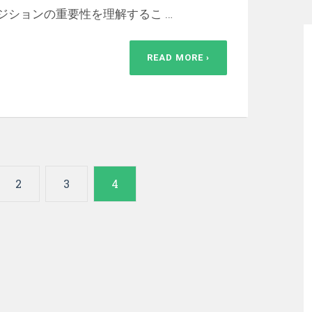
ジションの重要性を理解するこ …
READ MORE ›
2
3
4