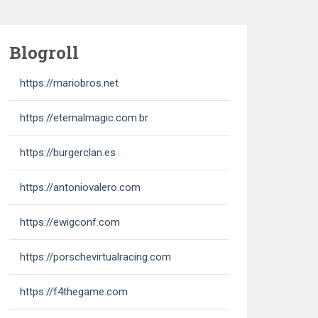
Blogroll
https://mariobros.net
https://eternalmagic.com.br
https://burgerclan.es
https://antoniovalero.com
https://ewigconf.com
https://porschevirtualracing.com
https://f4thegame.com