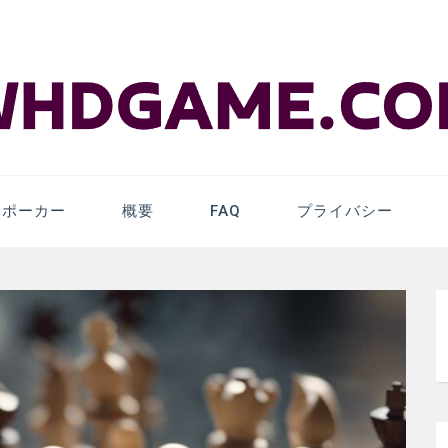
m – Online Pok
ンポーカー
概要
FAQ
プライバシー