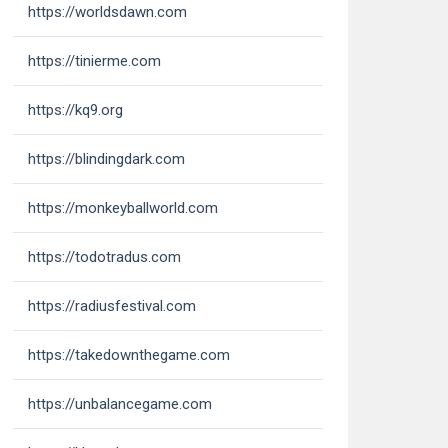
https://worldsdawn.com
https://tinierme.com
https://kq9.org
https://blindingdark.com
https://monkeyballworld.com
https://todotradus.com
https://radiusfestival.com
https://takedownthegame.com
https://unbalancegame.com