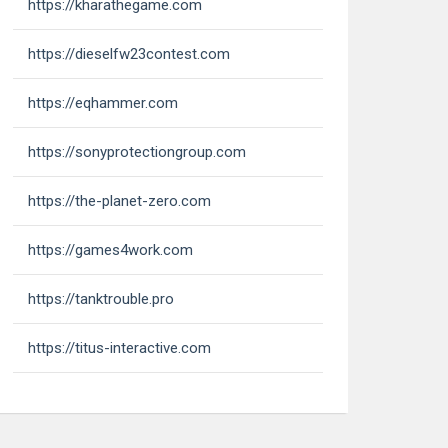
https://kharathegame.com
https://dieselfw23contest.com
https://eqhammer.com
https://sonyprotectiongroup.com
https://the-planet-zero.com
https://games4work.com
https://tanktrouble.pro
https://titus-interactive.com