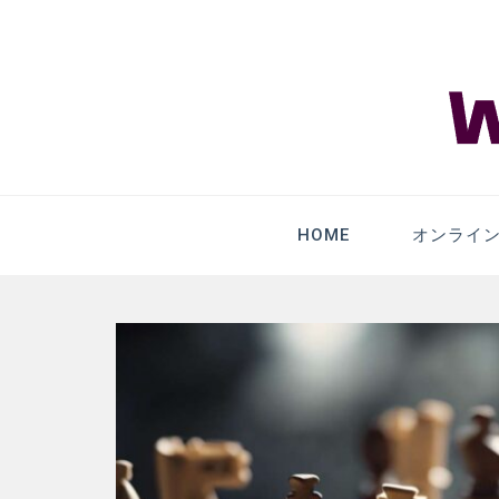
WHDGame.co
HOME
オンライ