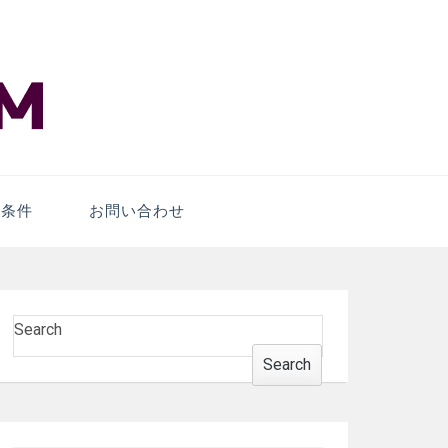
er
条件
お問い合わせ
Search
Search