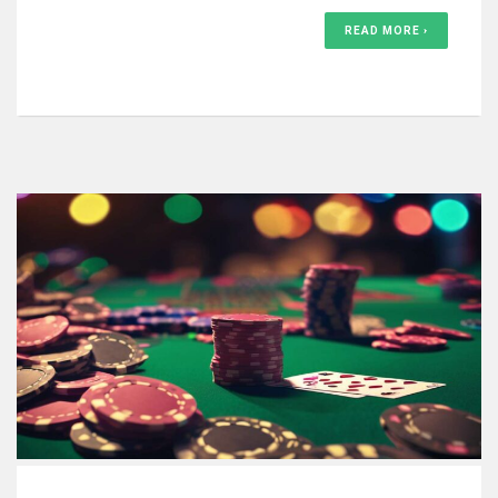
READ MORE ›