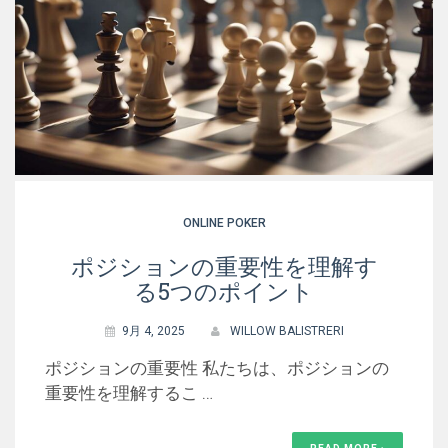
ONLINE POKER
ポジションの重要性を理解す
る5つのポイント
9月 4, 2025
WILLOW BALISTRERI
ポジションの重要性 私たちは、ポジションの
重要性を理解するこ …