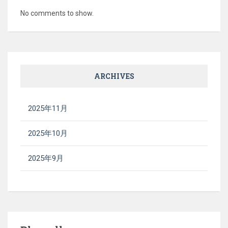
No comments to show.
ARCHIVES
2025年11月
2025年10月
2025年9月