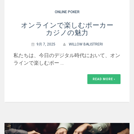
ONLINE POKER
オンラインで楽しむポーカー
カジノの魅力
9月 7, 2025
WILLOW BALISTRERI
私たちは、今日のデジタル時代において、オン
ラインで楽しむポー …
READ MORE ›