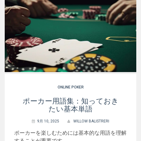
ONLINE POKER
ポーカー用語集：知っておき
たい基本単語
9月 10, 2025
WILLOW BALISTRERI
ポーカーを楽しむためには基本的な用語を理解
することが重要です …