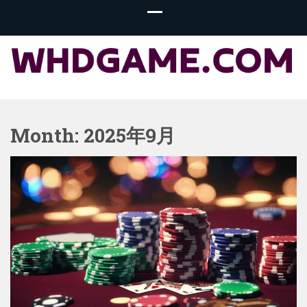
WHDGame.com
Month:
2025年9月
– Online Poker