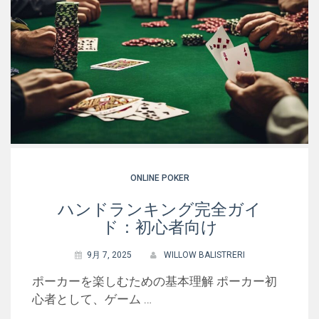
ONLINE POKER
ハンドランキング完全ガイ
ド：初心者向け
9月 7, 2025
WILLOW BALISTRERI
ポーカーを楽しむための基本理解 ポーカー初
心者として、ゲーム …